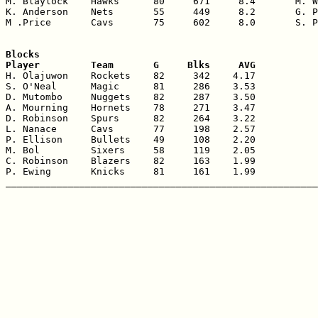
M. Blaylock    Hawks      80     671     8.4       M. W
K. Anderson    Nets       55     449     8.2       G. P
M .Price       Cavs       75     602     8.0       S. P
Blocks

Player         Team       G     Blks     AVG

H. Olajuwon    Rockets    82     342    4.17

S. O'Neal      Magic      81     286    3.53

D. Mutombo     Nuggets    82     287    3.50

A. Mourning    Hornets    78     271    3.47

D. Robinson    Spurs      82     264    3.22

L. Nanace      Cavs       77     198    2.57

P. Ellison     Bullets    49     108    2.20

M. Bol         Sixers     58     119    2.05

C. Robinson    Blazers    82     163    1.99

P. Ewing       Knicks     81     161    1.99
