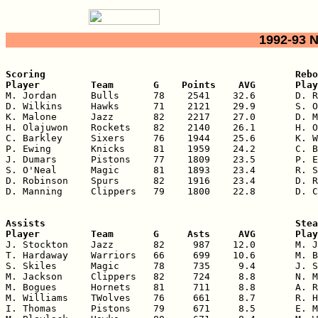
1992-93 
Scoring                                            Rebo
Player         Team       G    Points    AVG       Play

M. Jordan      Bulls      78    2541    32.6       D. R
D. Wilkins     Hawks      71    2121    29.9       S. O
K. Malone      Jazz       82    2217    27.0       D. M
H. Olajuwon    Rockets    82    2140    26.1       H. O
C. Barkley     Sixers     76    1944    25.6       K. W
P. Ewing       Knicks     81    1959    24.2       C. B
J. Dumars      Pistons    77    1809    23.5       P. E
S. O'Neal      Magic      81    1893    23.4       R. S
D. Robinson    Spurs      82    1916    23.4       D. R
D. Manning     Clippers   79    1800    22.8       D. C
Assists                                            Stea
Player         Team       G     Asts     AVG       Play

J. Stockton    Jazz       82     987    12.0       M. J
T. Hardaway    Warriors   66     699    10.6       M. B
S. Skiles      Magic      78     735     9.4       J. S
M. Jackson     Clippers   82     724     8.8       N. M
M. Bogues      Hornets    81     711     8.8       A. R
M. Williams    TWolves    76     661     8.7       R. H
I. Thomas      Pistons    79     671     8.5       E. M